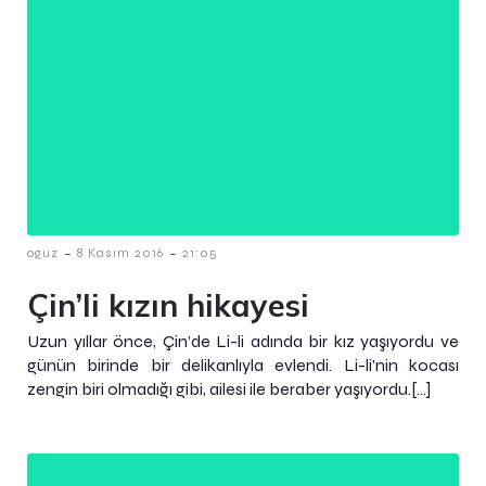
-
-
oguz
8 Kasım 2016
21:05
Çin’li kızın hikayesi
Uzun yıllar önce, Çin’de Li-li adında bir kız yaşıyordu ve
günün birinde bir delikanlıyla evlendi. Li-li’nin kocası
zengin biri olmadığı gibi, ailesi ile beraber yaşıyordu.[…]