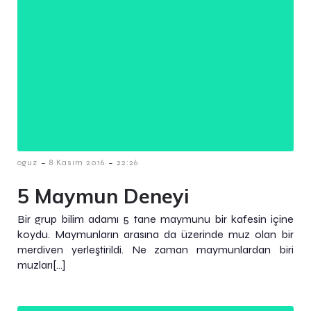
-
-
oguz
8 Kasım 2016
22:26
5 Maymun Deneyi
Bir grup bilim adamı 5 tane maymunu bir kafesin içine
koydu. Maymunların arasına da üzerinde muz olan bir
merdiven yerleştirildi. Ne zaman maymunlardan biri
muzları[…]