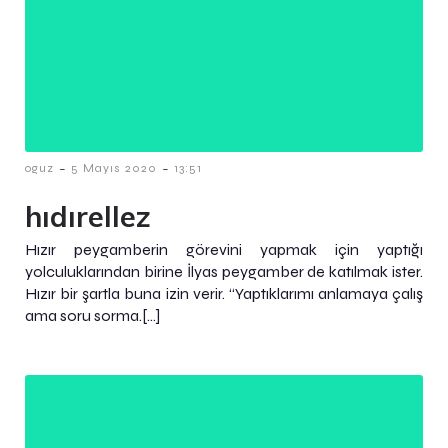
-
-
oguz
5 Mayıs 2020
13:51
hıdırellez
Hızır peygamberin görevini yapmak için yaptığı
yolculuklarından birine İlyas peygamber de katılmak ister.
Hızır bir şartla buna izin verir. “Yaptıklarımı anlamaya çalış
ama soru sorma.[…]