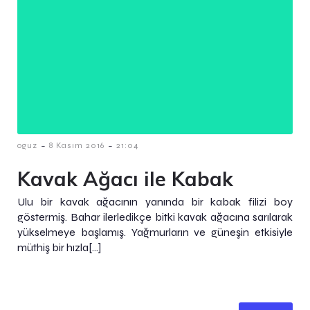
-
-
oguz
8 Kasım 2016
21:04
Kavak Ağacı ile Kabak
Ulu bir kavak ağacının yanında bir kabak filizi boy
göstermiş. Bahar ilerledikçe bitki kavak ağacına sarılarak
yükselmeye başlamış. Yağmurların ve güneşin etkisiyle
müthiş bir hızla[…]