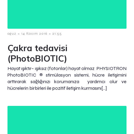
-
-
oguz
14 Kasım 2016
21:55
Çakra tedavisi
(PhotoBIOTIC)
Hayat ışıktır– ışıksız (fotonlar) hayat olmaz PHYSIOTRON
PhotoBIOTIC ® stimülasyon sistemi, hücre iletişimini
arttırarak sağlığınızı korumanıza yardımcı olur ve
hücrelerin birbirleri ile pozitif iletişim kurmasını[…]