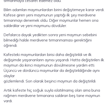
tırmanmaya cesaret edemez oldu.
Bilim adamları maymunlardan birini değiştirmeye karar verdi.
Kafese giren yeni maymunun yaptığı ilk şey merdivene
tırmanmayı denemek oldu. Diğer maymunlar hemen ona
saldırdılar ve yeni maymunu dövdüler.
Defalarca dayak yedikten sonra yeni maymun sebebini
bilmediği halde merdivene tırmanmaması gerektiğini
öğrendi.
Kafesteki maymunlardan birisi daha değiştirildi ve ilk
değişimde yaşananların aynısı yaşandı. Hatta değiştirilen ilk
maymun da ikinci maymunun dövülmesine yardım etti.
Üçüncü ve dördüncü maymunlar da değiştirildiğinde aynı
olaylar
gözlemlendi. Son olarak beşinci maymun da değiştirildi.
Artık kafeste hiç soğuk suyla ıslatılmamış olan ama buna
rağmen merdivene tırmanana saldıran beş tane maymun
vardı.