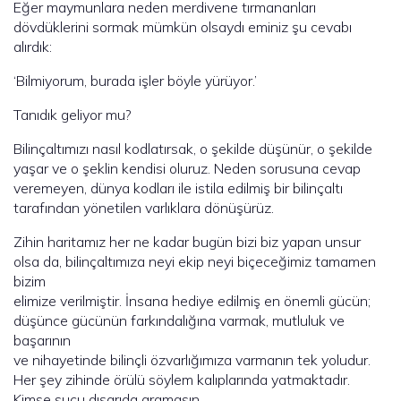
Eğer maymunlara neden merdivene tırmananları
dövdüklerini sormak mümkün olsaydı eminiz şu cevabı
alırdık:
‘Bilmiyorum, burada işler böyle yürüyor.’
Tanıdık geliyor mu?
Bilinçaltımızı nasıl kodlatırsak, o şekilde düşünür, o şekilde
yaşar ve o şeklin kendisi oluruz. Neden sorusuna cevap
veremeyen, dünya kodları ile istila edilmiş bir bilinçaltı
tarafından yönetilen varlıklara dönüşürüz.
Zihin haritamız her ne kadar bugün bizi biz yapan unsur
olsa da, bilinçaltımıza neyi ekip neyi biçeceğimiz tamamen
bizim
elimize verilmiştir. İnsana hediye edilmiş en önemli gücün;
düşünce gücünün farkındalığına varmak, mutluluk ve
başarının
ve nihayetinde bilinçli özvarlığımıza varmanın tek yoludur.
Her şey zihinde örülü söylem kalıplarında yatmaktadır.
Kimse suçu dışarıda aramasın.