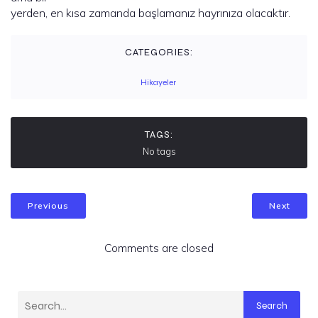
yerden, en kısa zamanda başlamanız hayrınıza olacaktır.
CATEGORIES:
Hikayeler
TAGS:
No tags
Previous
Next
Comments are closed
Search