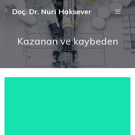
Doç. Dr. Nuri Haksever
Kazanan ve kaybeden