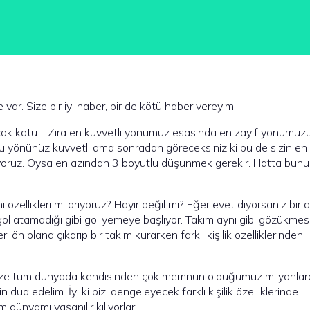
 var. Size bir iyi haber, bir de kötü haber vereyim.
ok kötü… Zira en kuvvetli yönümüz esasında en zayıf yönümüz
u yönünüz kuvvetli ama sonradan göreceksiniz ki bu de sizin en 
yoruz. Oysa en azından 3 boyutlu düşünmek gerekir. Hatta bunu
ı özellikleri mi arıyoruz? Hayır değil mi? Eğer evet diyorsanız bir 
gol atamadığı gibi gol yemeye başlıyor. Takım aynı gibi gözükmes
ön plana çıkarıp bir takım kurarken farklı kişilik özelliklerinden
şünsenize tüm dünyada kendisinden çok memnun olduğumuz milyonlar
n dua edelim. İyi ki bizi dengeleyecek farklı kişilik özelliklerinde
m dünyamı yaşanılır kılıyorlar.