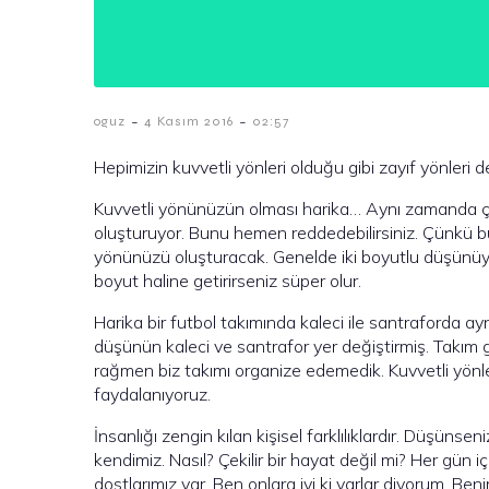
-
-
oguz
4 Kasım 2016
02:57
Hepimizin kuvvetli yönleri olduğu gibi zayıf yönleri de
Kuvvetli yönünüzün olması harika… Aynı zamanda ç
oluşturuyor. Bunu hemen reddedebilirsiniz. Çünkü b
yönünüzü oluşturacak. Genelde iki boyutlu düşünü
boyut haline getirirseniz süper olur.
Harika bir futbol takımında kaleci ile santraforda ayn
düşünün kaleci ve santrafor yer değiştirmiş. Takım 
rağmen biz takımı organize edemedik. Kuvvetli yönleri 
faydalanıyoruz.
İnsanlığı zengin kılan kişisel farklılıklardır. Dü
kendimiz. Nasıl? Çekilir bir hayat değil mi? Her gün içi
dostlarımız var. Ben onlara iyi ki varlar diyorum. Beni