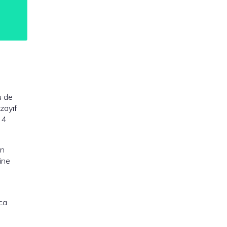
ü de
zayıf
 4
an
ine
ca