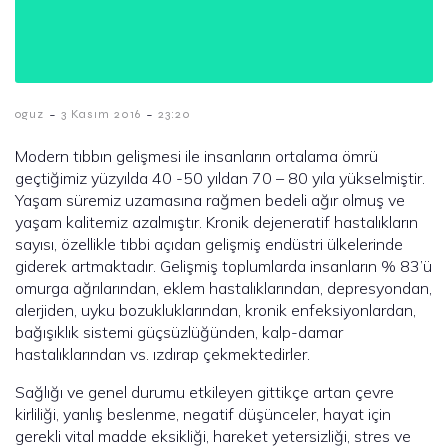
-
-
oguz
3 Kasım 2016
23:20
Modern tıbbın gelişmesi ile insanların ortalama ömrü
geçtiğimiz yüzyılda 40 -50 yıldan 70 – 80 yıla yükselmiştir.
Yaşam süremiz uzamasına rağmen bedeli ağır olmuş ve
yaşam kalitemiz azalmıştır. Kronik dejeneratif hastalıkların
sayısı, özellikle tıbbi açıdan gelişmiş endüstri ülkelerinde
giderek artmaktadır. Gelişmiş toplumlarda insanların % 83’ü
omurga ağrılarından, eklem hastalıklarından, depresyondan,
alerjiden, uyku bozukluklarından, kronik enfeksiyonlardan,
bağışıklık sistemi güçsüzlüğünden, kalp-damar
hastalıklarından vs. ızdırap çekmektedirler.
Sağlığı ve genel durumu etkileyen gittikçe artan çevre
kirliliği, yanlış beslenme, negatif düşünceler, hayat için
gerekli vital madde eksikliği, hareket yetersizliği, stres ve