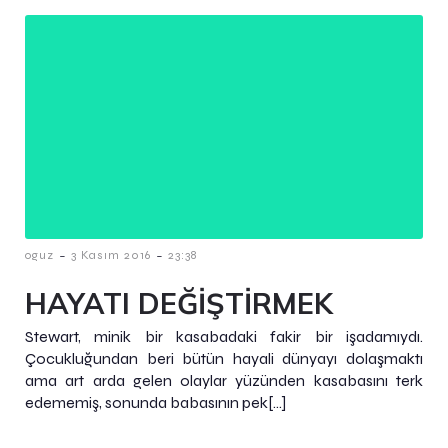
-
-
oguz
3 Kasım 2016
23:38
HAYATI DEĞİŞTİRMEK
Stewart, minik bir kasabadaki fakir bir işadamıydı.
Çocukluğundan beri bütün hayali dünyayı dolaşmaktı
ama art arda gelen olaylar yüzünden kasabasını terk
edememiş, sonunda babasının pek[…]