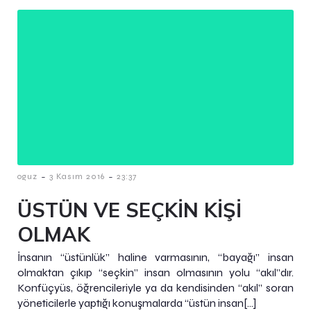
-
-
oguz
3 Kasım 2016
23:37
ÜSTÜN VE SEÇKİN KİŞİ
OLMAK
İnsanın “üstünlük” haline varmasının, “bayağı” insan
olmaktan çıkıp “seçkin” insan olmasının yolu “akıl”dır.
Konfüçyüs, öğrencileriyle ya da kendisinden “akıl” soran
yöneticilerle yaptığı konuşmalarda “üstün insan[…]