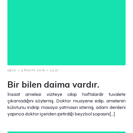
-
-
oguz
3 Kasım 2016
23:41
Bir bilen daima vardır.
İnsaat amelesi viziteye cikip haftalardir tuvalete
çıkamadığını söylemiş. Doktor muayene edip, amelenin
külotunu indirip masaya yatmasın istemiş, adam denileni
yapınca doktor içeriden getirdiği beyzbol sopasını[…]