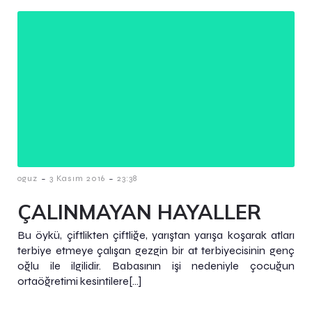
-
-
oguz
3 Kasım 2016
23:38
ÇALINMAYAN HAYALLER
Bu öykü, çiftlikten çiftliğe, yarıştan yarışa koşarak atları
terbiye etmeye çalışan gezgin bir at terbiyecisinin genç
oğlu ile ilgilidir. Babasının işi nedeniyle çocuğun
ortaöğretimi kesintilere[…]