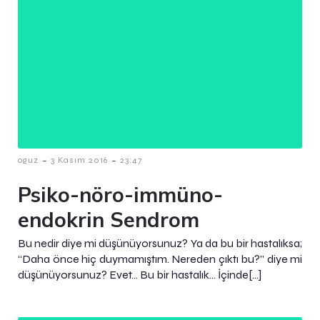
-
-
oguz
3 Kasım 2016
23:47
Psiko-nöro-immüno-
endokrin Sendrom
Bu nedir diye mi düşünüyorsunuz? Ya da bu bir hastalıksa;
“Daha önce hiç duymamıştım. Nereden çıktı bu?” diye mi
düşünüyorsunuz? Evet… Bu bir hastalık… İçinde[…]