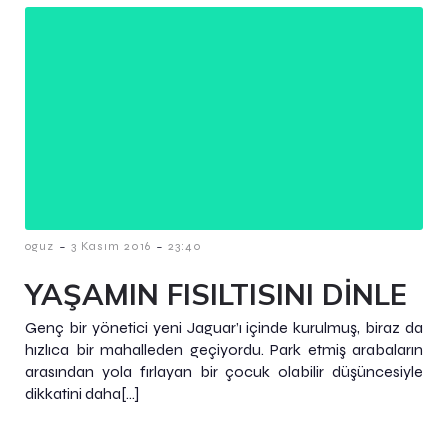
-
-
oguz
3 Kasım 2016
23:40
YAŞAMIN FISILTISINI DİNLE
Genç bir yönetici yeni Jaguar’ı içinde kurulmuş, biraz da
hızlıca bir mahalleden geçiyordu. Park etmiş arabaların
arasından yola fırlayan bir çocuk olabilir düşüncesiyle
dikkatini daha[…]