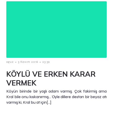
-
-
oguz
3 Kasım 2016
23:39
KÖYLÜ VE ERKEN KARAR
VERMEK
Köyün birinde bir yaşlı adam varmış. Çok fakirmiş ama
Kral bile onu kıskanırmış… Öyle dillere destan bir beyaz atı
varmış ki, Kral bu at için[…]