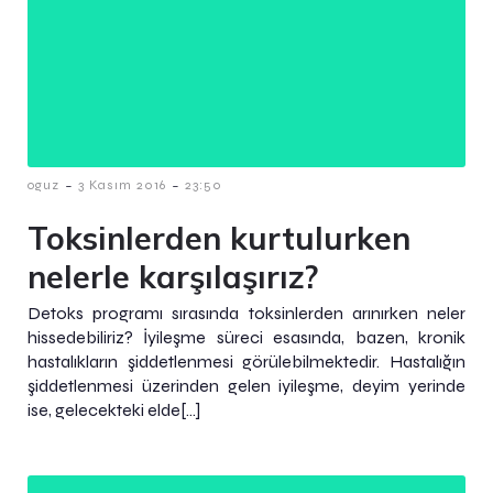
-
-
oguz
3 Kasım 2016
23:50
Toksinlerden kurtulurken
nelerle karşılaşırız?
Detoks programı sırasında toksinlerden arınırken neler
hissedebiliriz? İyileşme süreci esasında, bazen, kronik
hastalıkların şiddetlenmesi görülebilmektedir. Hastalığın
şiddetlenmesi üzerinden gelen iyileşme, deyim yerinde
ise, gelecekteki elde[…]