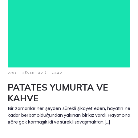
-
-
oguz
3 Kasım 2016
23:40
PATATES YUMURTA VE
KAHVE
Bir zamanlar her şeyden sürekli şikayet eden, hayatın ne
kadar berbat olduğundan yakınan bir kız vardı. Hayat ona
göre çok karmaşık idi ve sürekli savaşmaktan,[…]