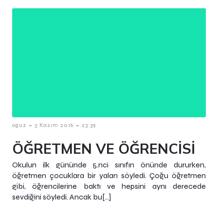
-
-
oguz
3 Kasım 2016
23:39
ÖĞRETMEN VE ÖĞRENCİSİ
Okulun ilk gününde 5.nci sınıfın önünde dururken,
öğretmen çocuklara bir yalan söyledi. Çoğu öğretmen
gibi, öğrencilerine baktı ve hepsini aynı derecede
sevdiğini söyledi. Ancak bu[…]