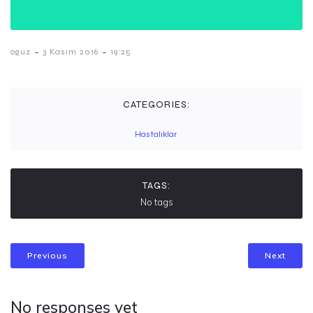
-
-
oguz
3 Kasım 2016
19:25
CATEGORIES:
Hastalıklar
TAGS:
No tags
Previous
Next
No responses yet