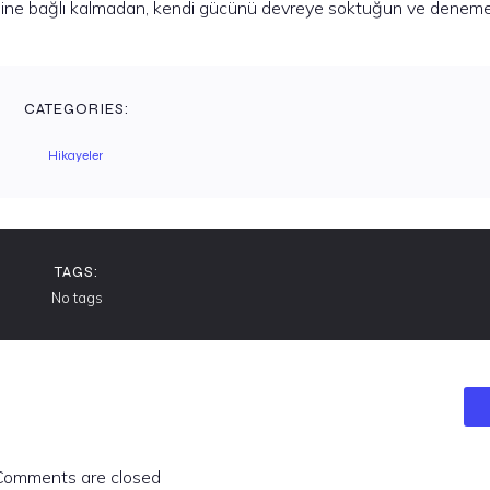
tiğine bağlı kalmadan, kendi gücünü devreye soktuğun ve denem
CATEGORIES:
Hikayeler
TAGS:
No tags
Comments are closed