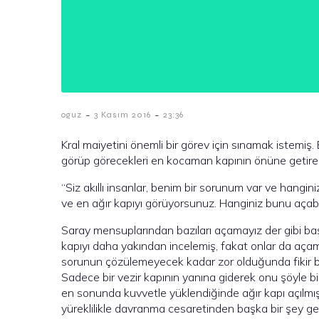
-
-
oguz
3 Kasım 2016
23:36
Kral maiyetini önemli bir görev için sınamak istemiş.
görüp görecekleri en kocaman kapının önüne getirer
“Siz akıllı insanlar, benim bir sorunum var ve hangi
ve en ağır kapıyı görüyorsunuz. Hanginiz bunu açabil
Saray mensuplarından bazıları açamayız der gibi başlar
kapıyı daha yakından incelemiş, fakat onlar da açamay
sorunun çözülemeyecek kadar zor olduğunda fikir bir
Sadece bir vezir kapının yanına giderek onu şöyle bir
en sonunda kuvvetle yüklendiğinde ağır kapı açılmı
yüreklilikle davranma cesaretinden başka bir şey g