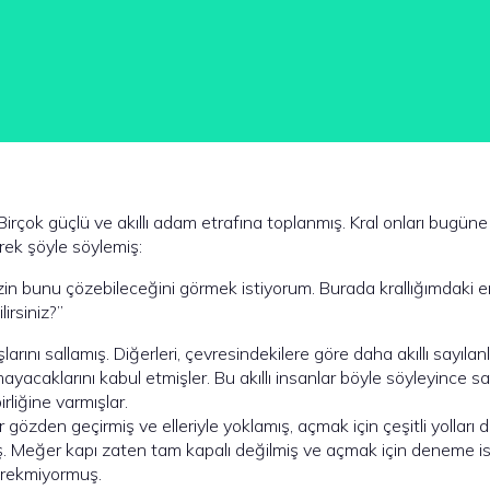
 Birçok güçlü ve akıllı adam etrafına toplanmış. Kral onları bugün
ek şöyle söylemiş:
nizin bunu çözebileceğini görmek istiyorum. Burada krallığımdaki 
irsiniz?”
ını sallamış. Diğerleri, çevresindekilere göre daha akıllı sayılanl
acaklarını kabul etmişler. Bu akıllı insanlar böyle söyleyince sar
liğine varmışlar.
 gözden geçirmiş ve elleriyle yoklamış, açmak için çeşitli yolları 
ş. Meğer kapı zaten tam kapalı değilmiş ve açmak için deneme is
erekmiyormuş.