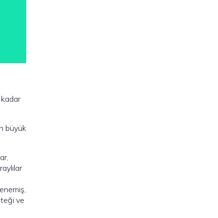
e kadar
en büyük
ar,
aylılar
denemiş,
teği ve