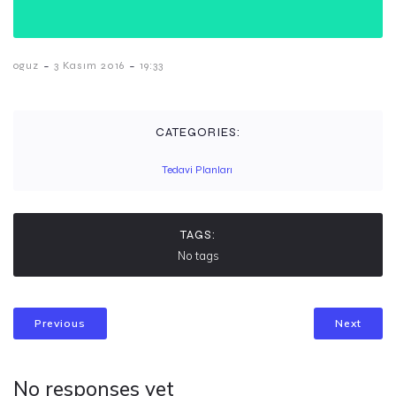
-
-
oguz
3 Kasım 2016
19:33
CATEGORIES:
Tedavi Planları
TAGS:
No tags
Previous
Next
No responses yet