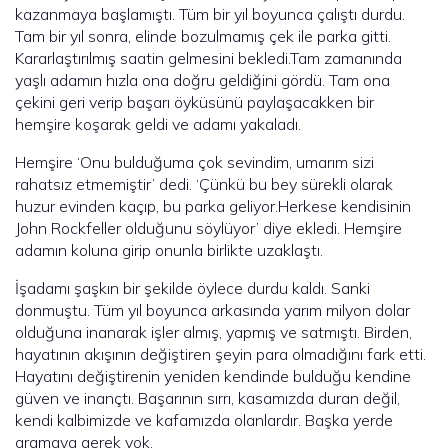
kazanmaya başlamıştı. Tüm bir yıl boyunca çalıştı durdu.
Tam bir yıl sonra, elinde bozulmamış çek ile parka gitti.
Kararlaştırılmış saatin gelmesini bekledi.Tam zamanında
yaşlı adamın hızla ona doğru geldiğini gördü. Tam ona
çekini geri verip başarı öyküsünü paylaşacakken bir
hemşire koşarak geldi ve adamı yakaladı.
Hemşire ‘Onu bulduğuma çok sevindim, umarım sizi
rahatsız etmemiştir’ dedi. ‘Çünkü bu bey sürekli olarak
huzur evinden kaçıp, bu parka geliyor.Herkese kendisinin
John Rockfeller olduğunu söylüyor’ diye ekledi. Hemşire
adamın koluna girip onunla birlikte uzaklaştı.
İşadamı şaşkın bir şekilde öylece durdu kaldı. Sanki
donmuştu. Tüm yıl boyunca arkasında yarım milyon dolar
olduğuna inanarak işler almış, yapmış ve satmıştı. Birden,
hayatının akışının değiştiren şeyin para olmadığını fark etti.
Hayatını değiştirenin yeniden kendinde bulduğu kendine
güven ve inançtı. Başarının sırrı, kasamızda duran değil,
kendi kalbimizde ve kafamızda olanlardır. Başka yerde
aramaya gerek yok.