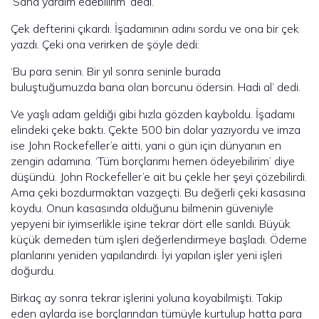
‘Sana yardım edebilirim’ dedi.
Çek defterini çıkardı. İşadamının adını sordu ve ona bir çek
yazdı. Çeki ona verirken de şöyle dedi:
‘Bu para senin. Bir yıl sonra seninle burada
buluştuğumuzda bana olan borcunu ödersin. Hadi al’ dedi.
Ve yaşlı adam geldiği gibi hızla gözden kayboldu. İşadamı
elindeki çeke baktı. Çekte 500 bin dolar yazıyordu ve imza
ise John Rockefeller’e aitti, yani o gün için dünyanın en
zengin adamına. ‘Tüm borçlarımı hemen ödeyebilirim’ diye
düşündü. John Rockefeller’e ait bu çekle her şeyi çözebilirdi.
Ama çeki bozdurmaktan vazgeçti. Bu değerli çeki kasasına
koydu. Onun kasasında olduğunu bilmenin güveniyle
yepyeni bir iyimserlikle işine tekrar dört elle sarıldı. Büyük
küçük demeden tüm işleri değerlendirmeye başladı. Ödeme
planlarını yeniden yapılandırdı. İyi yapılan işler yeni işleri
doğurdu.
Birkaç ay sonra tekrar işlerini yoluna koyabilmişti. Takip
eden aylarda ise borçlarından tümüyle kurtulup hatta para