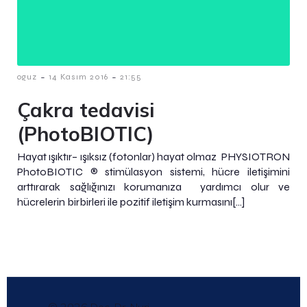
-
-
oguz
14 Kasım 2016
21:55
Çakra tedavisi
(PhotoBIOTIC)
Hayat ışıktır– ışıksız (fotonlar) hayat olmaz PHYSIOTRON
PhotoBIOTIC ® stimülasyon sistemi, hücre iletişimini
arttırarak sağlığınızı korumanıza yardımcı olur ve
hücrelerin birbirleri ile pozitif iletişim kurmasını[…]
© 2026 Doç. Dr. Nuri