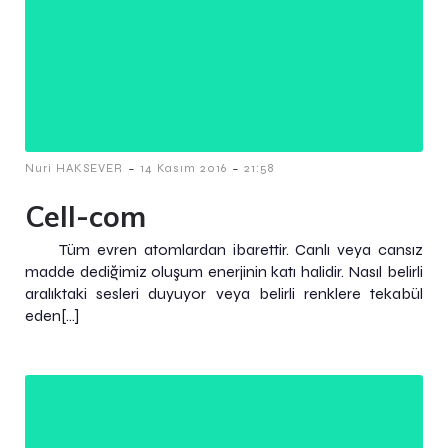
-
-
Nuri HAKSEVER
14 Kasım 2016
21:58
Cell-com
Tüm evren atomlardan ibarettir. Canlı veya cansız
madde dediğimiz oluşum enerjinin katı halidir. Nasıl belirli
aralıktaki sesleri duyuyor veya belirli renklere tekabül
eden[…]