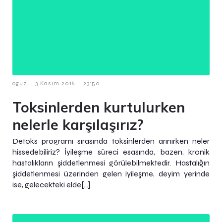
-
-
oguz
3 Kasım 2016
23:50
Toksinlerden kurtulurken
nelerle karşılaşırız?
Detoks programı sırasında toksinlerden arınırken neler
hissedebiliriz? İyileşme süreci esasında, bazen, kronik
hastalıkların şiddetlenmesi görülebilmektedir. Hastalığın
şiddetlenmesi üzerinden gelen iyileşme, deyim yerinde
ise, gelecekteki elde[…]