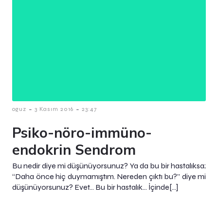
-
-
oguz
3 Kasım 2016
23:47
Psiko-nöro-immüno-
endokrin Sendrom
Bu nedir diye mi düşünüyorsunuz? Ya da bu bir hastalıksa;
“Daha önce hiç duymamıştım. Nereden çıktı bu?” diye mi
düşünüyorsunuz? Evet… Bu bir hastalık… İçinde[…]