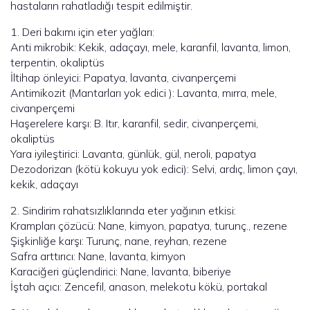
hastaların rahatladığı tespit edilmiştir.
1. Deri bakımı için eter yağları:
Anti mikrobik: Kekik, adaçayı, mele, karanfil, lavanta, limon,
terpentin, okaliptüs
İltihap önleyici: Papatya, lavanta, civanperçemi
Antimikozit (Mantarları yok edici ): Lavanta, mırra, mele,
civanperçemi
Haşerelere karşı: B. Itır, karanfil, sedir, civanperçemi,
okaliptüs
Yara iyileştirici: Lavanta, günlük, gül, neroli, papatya
Dezodorizan (kötü kokuyu yok edici): Selvi, ardıç, limon çayı,
kekik, adaçayı
2. Sindirim rahatsızlıklarında eter yağının etkisi:
Krampları çözücü: Nane, kimyon, papatya, turunç., rezene
Şişkinliğe karşı: Turunç, nane, reyhan, rezene
Safra arttırıcı: Nane, lavanta, kimyon
Karaciğeri güçlendirici: Nane, lavanta, biberiye
İştah açıcı: Zencefil, anason, melekotu kökü, portakal