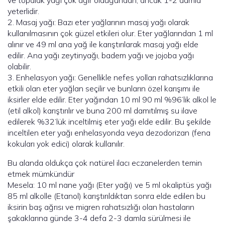
ve topalak yağı çok ağır olduğundan, ancak 1-2 damla
yeterlidir.
2. Masaj yağı: Bazı eter yağlarının masaj yağı olarak
kullanılmasının çok güzel etkileri olur. Eter yağlarından 1 ml
alınır ve 49 ml ana yağ ile karıştırılarak masaj yağı elde
edilir. Ana yağı zeytinyağı, badem yağı ve jojoba yağı
olabilir.
3. Enhelasyon yağı: Genellikle nefes yolları rahatsızlıklarına
etkili olan eter yağlan seçilir ve bunların özel karışımı ile
iksirler elde edilir. Eter yağından 10 ml 90 ml %96’lik alkol le
(etil alkol) karıştırılır ve buna 200 ml damıtılmış su ilave
edilerek %32’lük inceltilmiş eter yağı elde edilir. Bu şekilde
inceltilen eter yağı enhelasyonda veya dezodorizan (fena
kokuları yok edici) olarak kullanılır.
Bu alanda oldukça çok natürel ilacı eczanelerden temin
etmek mümkündür
Mesela: 10 ml nane yağı (Eter yağı) ve 5 ml okaliptüs yağı
85 ml alkolle (Etanol) karıştırıldıktan sonra elde edilen bu
iksirin baş ağrısı ve migren rahatsızlığı olan hastaların
şakaklarına günde 3-4 defa 2-3 damla sürülmesi ile