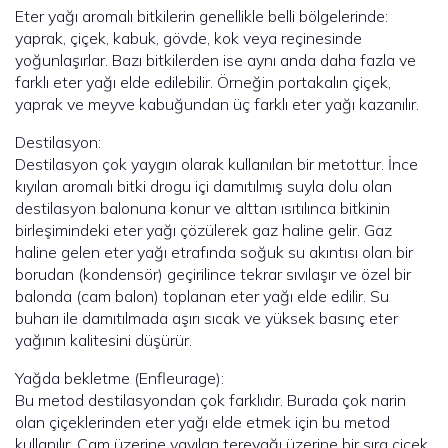
Eter yağı aromalı bitkilerin genellikle belli bölgelerinde:
yaprak, çiçek, kabuk, gövde, kok veya reçinesinde
yoğunlaşırlar. Bazı bitkilerden ise aynı anda daha fazla ve
farklı eter yağı elde edilebilir. Örneğin portakalın çiçek,
yaprak ve meyve kabuğundan üç farklı eter yağı kazanılır.
Destilasyon:
Destilasyon çok yaygın olarak kullanılan bir metottur. İnce
kıyılan aromalı bitki drogu içi damıtılmış suyla dolu olan
destilasyon balonuna konur ve alttan ısıtılınca bitkinin
birleşimindeki eter yağı çözülerek gaz haline gelir. Gaz
haline gelen eter yağı etrafında soğuk su akıntısı olan bir
borudan (kondensör) geçirilince tekrar sıvılaşır ve özel bir
balonda (cam balon) toplanan eter yağı elde edilir. Su
buharı ile damıtılmada aşırı sıcak ve yüksek basınç eter
yağının kalitesini düşürür.
Yağda bekletme (Enfleurage):
Bu metod destilasyondan çok farklıdır. Burada çok narin
olan çiçeklerinden eter yağı elde etmek için bu metod
kullanılır. Cam üzerine yayılan tereyağı üzerine bir sıra çiçek