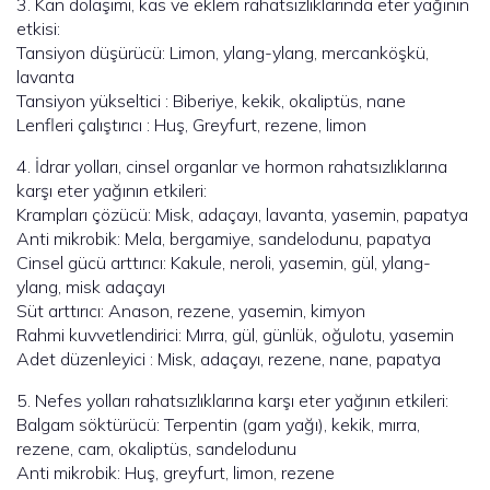
3. Kan dolaşımı, kas ve eklem rahatsızlıklarında eter yağının
etkisi:
Tansiyon düşürücü: Limon, ylang-ylang, mercanköşkü,
lavanta
Tansiyon yükseltici : Biberiye, kekik, okaliptüs, nane
Lenfleri çalıştırıcı : Huş, Greyfurt, rezene, limon
4. İdrar yolları, cinsel organlar ve hormon rahatsızlıklarına
karşı eter yağının etkileri:
Krampları çözücü: Misk, adaçayı, lavanta, yasemin, papatya
Anti mikrobik: Mela, bergamiye, sandelodunu, papatya
Cinsel gücü arttırıcı: Kakule, neroli, yasemin, gül, ylang-
ylang, misk adaçayı
Süt arttırıcı: Anason, rezene, yasemin, kimyon
Rahmi kuvvetlendirici: Mırra, gül, günlük, oğulotu, yasemin
Adet düzenleyici : Misk, adaçayı, rezene, nane, papatya
5. Nefes yolları rahatsızlıklarına karşı eter yağının etkileri:
Balgam söktürücü: Terpentin (gam yağı), kekik, mırra,
rezene, cam, okaliptüs, sandelodunu
Anti mikrobik: Huş, greyfurt, limon, rezene