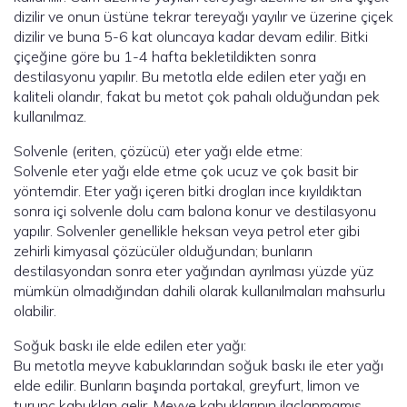
dizilir ve onun üstüne tekrar tereyağı yayılır ve üzerine çiçek
dizilir ve buna 5-6 kat oluncaya kadar devam edilir. Bitki
çiçeğine göre bu 1-4 hafta bekletildikten sonra
destilasyonu yapılır. Bu metotla elde edilen eter yağı en
kaliteli olandır, fakat bu metot çok pahalı olduğundan pek
kullanılmaz.
Solvenle (eriten, çözücü) eter yağı elde etme:
Solvenle eter yağı elde etme çok ucuz ve çok basit bir
yöntemdir. Eter yağı içeren bitki drogları ince kıyıldıktan
sonra içi solvenle dolu cam balona konur ve destilasyonu
yapılır. Solvenler genellikle heksan veya petrol eter gibi
zehirli kimyasal çözücüler olduğundan; bunların
destilasyondan sonra eter yağından ayrılması yüzde yüz
mümkün olmadığından dahili olarak kullanılmaları mahsurlu
olabilir.
Soğuk baskı ile elde edilen eter yağı:
Bu metotla meyve kabuklarından soğuk baskı ile eter yağı
elde edilir. Bunların başında portakal, greyfurt, limon ve
turunç kabuklan gelir. Meyve kabuklarının ilaçlanmamış