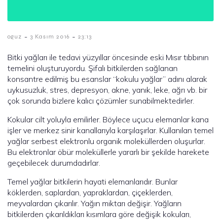
-
-
oguz
3 Kasım 2016
23:13
Bitki yağları ile tedavi yüzyıllar öncesinde eski Mısır tıbbının
temelini oluşturuyordu. Şifalı bitkilerden sağlanan
konsantre edilmiş bu esanslar “kokulu yağlar” adını alarak
uykusuzluk, stres, depresyon, akne, yanık, leke, ağrı vb. bir
çok sorunda bizlere kalıcı çözümler sunabilmektedirler.
Kokular cilt yoluyla emilirler. Böylece uçucu elemanlar kana
işler ve merkez sinir kanallarıyla karşılaşırlar. Kullanılan temel
yağlar serbest elektronlu organik moleküllerden oluşurlar.
Bu elektronlar öbür moleküllerle yararlı bir şekilde harekete
geçebilecek durumdadırlar.
Temel yağlar bitkilerin hayati elemanlarıdır. Bunlar
köklerden, saplardan, yapraklardan, çiçeklerden,
meyvalardan çıkarılır. Yağın miktarı değişir. Yağların
bitkilerden çıkarıldıkları kısımlara göre değişik kokuları,