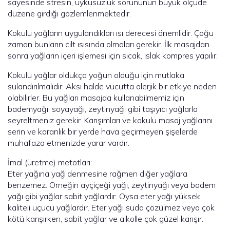
sayesinde stresin, uykusuzluk sorununun büyük ölçüde
düzene girdiği gözlemlenmektedir.
Kokulu yağların uygulandıkları ısı derecesi önemlidir. Çoğu
zaman bunların cilt ısısında olmaları gerekir. İlk masajdan
sonra yağların içeri işlemesi için sıcak, ıslak kompres yapılır.
Kokulu yağlar oldukça yoğun olduğu için mutlaka
sulandırılmalıdır. Aksi halde vücutta alerjik bir etkiye neden
olabilirler. Bu yağları masajda kullanabilmemiz için
bademyağı, soyayağı, zeytinyağı gibi taşıyıcı yağlarla
seyreltmeniz gerekir. Karışımları ve kokulu masaj yağlarını
serin ve karanlık bir yerde hava geçirmeyen şişelerde
muhafaza etmenizde yarar vardır.
İmal (üretme) metotları:
Eter yağına yağ denmesine rağmen diğer yağlara
benzemez. Örneğin ayçiçeği yağı, zeytinyağı veya badem
yağı gibi yağlar sabit yağlardır. Oysa eter yağı yüksek
kaliteli uçucu yağlardır. Eter yağı suda çözülmez veya çok
kötü karışırken, sabit yağlar ve alkolle çok güzel karışır.